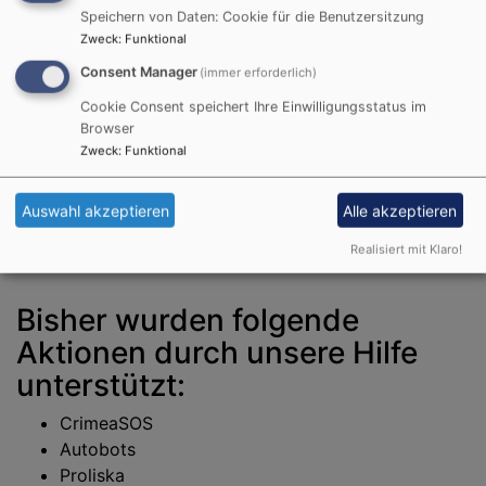
Speichern von Daten: Cookie für die Benutzersitzung
Wir bedanken uns ganz herzlich für jede Geldspende.
Zweck
:
Funktional
Consent Manager
(immer erforderlich)
Überweisungen bitte auf das Konto der Ev.L.-
Cookie Consent speichert Ihre Einwilligungsstatus im
Kirchengemeinde Gutenstetten Unter
Browser
Verwendungszweck: „Ukrainehilfe Kirchengemeinde
Zweck
:
Funktional
Gutenstetten“
IBAN: DE97 7606 9559 0001 8161 36
Auswahl akzeptieren
Alle akzeptieren
Bic: GENODEF1NEA
(Spendenquittung kann erstellt werden)
Realisiert mit Klaro!
Bisher wurden folgende
Aktionen durch unsere Hilfe
unterstützt:
CrimeaSOS
Autobots
Proliska