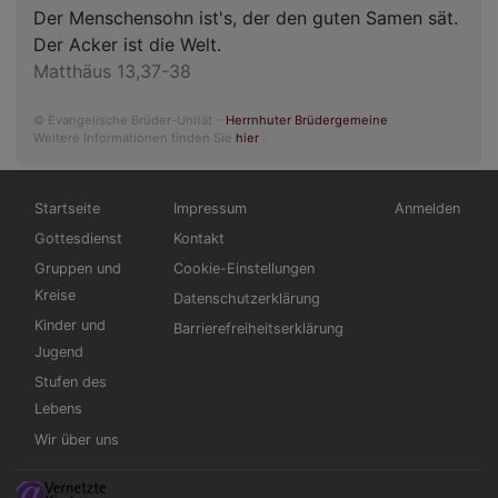
Der Menschensohn ist's, der den guten Samen sät.
Der Acker ist die Welt.
Matthäus 13,37-38
© Evangelische Brüder-Unität –
Herrnhuter Brüdergemeine
Weitere Informationen finden Sie
hier
.
Hauptnavigation
Fußbereichsmenü
Benutzermen
Startseite
Impressum
Anmelden
Gottesdienst
Kontakt
Gruppen und
Cookie-Einstellungen
Kreise
Datenschutzerklärung
Kinder und
Barrierefreiheitserklärung
Jugend
Stufen des
Lebens
Wir über uns