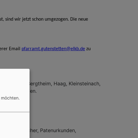
st, sind wir jetzt schon umgezogen. Die neue
serer Email
pfarramt.gutenstetten@elkb.de
zu
enstetten, Bergtheim, Haag, Kleinsteinach,
Reinhardshofen.
n möchten.
t.
 wie Stammbücher, Patenurkunden,