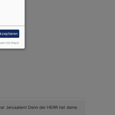
akzeptieren
siert mit Klaro!
hter Jerusalem! Denn der HERR hat deine