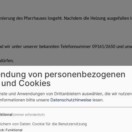
anierung des Pfarrhauses losgeht. Nachdem die Heizung ausgefallen i
sind wir unter unserer bekannten Telefonnummer 09161/2650 und un
dürfen.
ndung von personenbezogenen
uth. Kirchengemeinde Gutenstetten mit den Ortschaften Gut
 und Cookies
emeinde Gutenstetten) und die Ev.-Luth. Kirchengemeinde 
enste und Anwendungen von Drittanbietern auswählen, die wir nutze
Informationen bitte unsere
Datenschutzhinweise
lesen.
 bis 16.00 Uhr
und
freitags von 8.30 bis 12.30 Uhr
besetz
ktional
(immer erforderlich)
ichern von Daten: Cookie für die Benutzersitzung
d
, kümmert sich in dieser Zeit gerne um Ihre Formalitäten
ck
:
Funktional