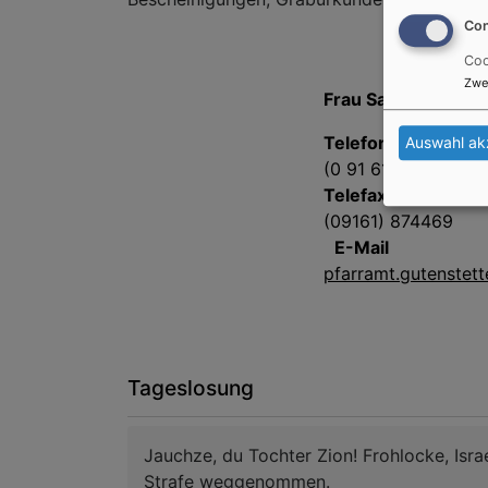
Con
Coo
Zwe
Frau Sabine Frühw
Telefon
Auswahl ak
(0 91 61) 26 50
Telefax
(09161) 874469
E-Mail
pfarramt.gutenstet
Tageslosung
Jauchze, du Tochter Zion! Frohlocke, Isr
Strafe weggenommen.