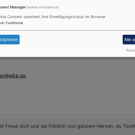
sent Manager
(immer erforderlich)
kie Consent speichert Ihre Einwilligungsstatus im Browser
ck
:
Funktional
ald
zeptieren
Alle 
Reali
ten@elkb.de
ael! Freue dich und sei fröhlich von ganzem Herzen, du Toc