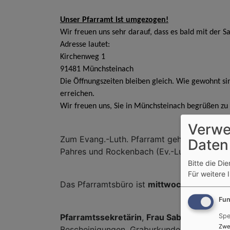
Unser Pfarramt ist umgezogen!
Wir freuen uns sehr darauf, dass es bald mit der S
Adresse lautet:
Kirchenweg 1
91481 Münchsteinach
Die Öffnungszeiten bleiben gleich. Wie gewohnt 
erreichen.
Wir freuen uns, Sie in Münchsteinach begrüßen zu 
Verwe
Zum Evang.-Luth. Pfarramt gehört die Ev.-L
Daten
Pahres und Rockenbach (Ev.-Luth. Kircheng
Bitte die Di
Für weitere 
Das Pfarramtsbüro ist
mittwochs von 14.00
Fun
Spe
Pfarramtssekretärin
,
Frau Sabine Frühwal
Zwe
Bescheinigungen, Graburkunden etc.