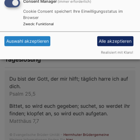
Consent Manager
(immer erforderlich)
Die Termine werden auch immer unter den kirchlichen
Cookie Consent speichert Ihre Einwilligungsstatus im
Nachrichten im Amtsblatt veröffentlicht.
Browser
Zweck
:
Funktional
Wir, das KiGo Team freuen uns auf euch !
Auswahl akzeptieren
Alle akzeptieren
Realisiert mit Klaro!
Tageslosung
Du bist der Gott, der mir hilft; täglich harre ich auf
dich.
Psalm 25,5
Bittet, so wird euch gegeben; suchet, so werdet ihr
finden; klopfet an, so wird euch aufgetan.
Matthäus 7,7
© Evangelische Brüder-Unität –
Herrnhuter Brüdergemeine
Weitere Informationen finden Sie
hier
.