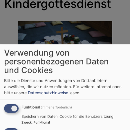
Kindergottesdienst
Verwendung von
personenbezogenen Daten
und Cookies
Bitte die Dienste und Anwendungen von Drittanbietern
auswählen, die wir nutzen möchten.
Für weitere Informationen
bitte unsere
Datenschutzhinweise
lesen.
Herzliche Einladung zu den Kindergottesdiensten, die einmal im
Monat stattfinden. Wir beginnen den Gottesdienst gemeinsam in
Funktional
(immer erforderlich)
der Kirche und gehen beim ersten Gemeindelied ins
Speichern von Daten: Cookie für die Benutzersitzung
Gemeindehaus um zu singen, beten, eine Geschichte zu hören
Zweck
:
Funktional
und u.a. zu basteln, spielen oder erzählen.