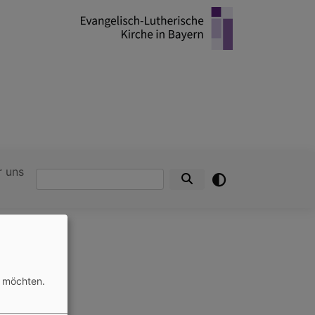
r uns
Suche
n möchten.