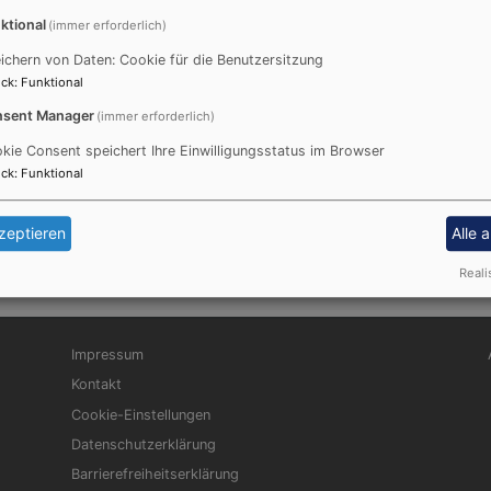
ktional
(immer erforderlich)
ichern von Daten: Cookie für die Benutzersitzung
ck
:
Funktional
sent Manager
(immer erforderlich)
st gekommen. So verkündige ich auch Neues; ehe denn es spro
kie Consent speichert Ihre Einwilligungsstatus im Browser
ck
:
Funktional
men sät. Der Acker ist die Welt.
zeptieren
Alle 
e
Reali
Fußbereichsmenü
Be
Impressum
Kontakt
Cookie-Einstellungen
Datenschutzerklärung
Barrierefreiheitserklärung