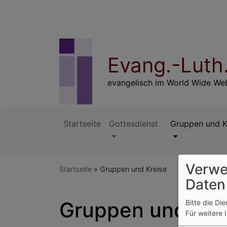
Direkt
zum
Inhalt
Evang.-Luth
evangelisch im World Wide Web
Startseite
Gottesdienst
Gruppen und K
Hauptnavigation
Verwe
Startseite
Gruppen und Kreise
Daten
Gruppen und Kre
Bitte die Di
Für weitere 