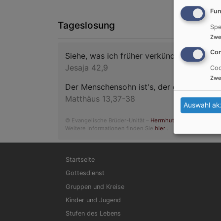
Fun
Tageslosung
Spe
Zwe
Con
Siehe, was ich früher verkündigt habe, i
Jesaja 42,9
Coo
Zwe
Der Menschensohn ist's, der den guten Sa
Matthäus 13,37-38
Auswahl ak
© Evangelische Brüder-Unität –
Herrnhuter Brüdergemein
Weitere Informationen finden Sie
hier
.
Hauptnavigation
Startseite
Gottesdienst
Gruppen und Kreise
Kinder und Jugend
Stufen des Lebens