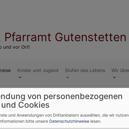
. Pfarramt Gutenstetten
 und vor Ort!
reise
Kinder und Jugend
Stufen des Lebens
Wir übe
ndung von personenbezogenen
 und Cookies
ise
enste und Anwendungen von Drittanbietern auswählen, die wir nutze
Informationen bitte unsere
Datenschutzhinweise
lesen.